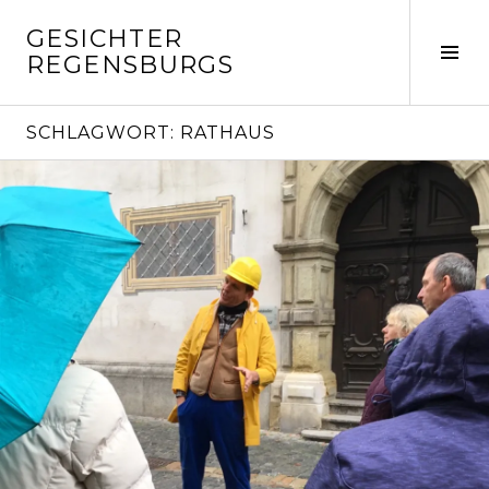
Springe
GESICHTER
zum
Seit
REGENSBURGS
Inhalt
ums
SCHLAGWORT:
RATHAUS