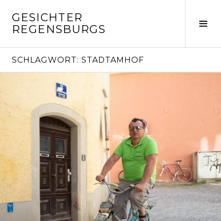
Springe
GESICHTER
zum
Seit
REGENSBURGS
Inhalt
ums
SCHLAGWORT:
STADTAMHOF