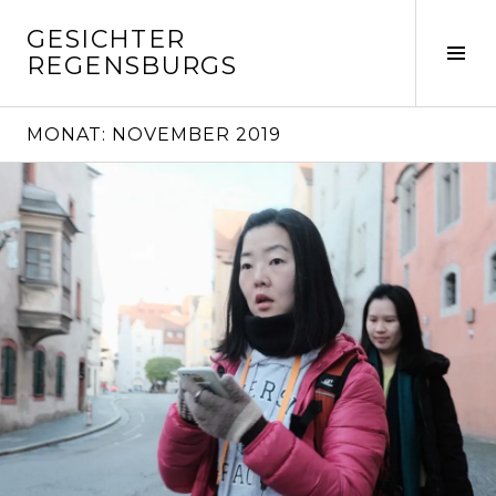
Springe
GESICHTER
zum
Seit
REGENSBURGS
Inhalt
ums
MONAT:
NOVEMBER 2019