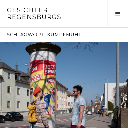
Springe
GESICHTER
zum
Seit
REGENSBURGS
Inhalt
ums
SCHLAGWORT:
KUMPFMÜHL