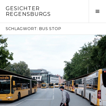
Springe
GESICHTER
zum
Seit
REGENSBURGS
Inhalt
ums
SCHLAGWORT:
BUS STOP