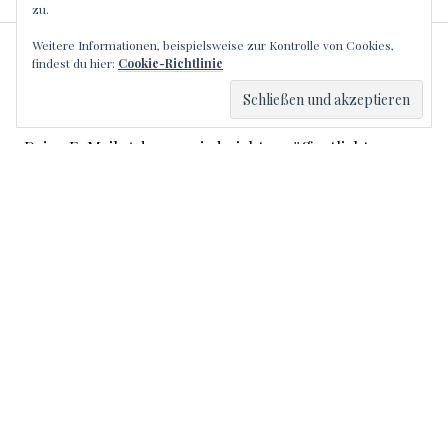
zu.
Weitere Informationen, beispielsweise zur Kontrolle von Cookies,
SCHREIBE EINEN
findest du hier:
Cookie-Richtlinie
KOMMENTAR
Deine E-Mail-Adresse wird nicht veröffentlicht.
Erforderliche Felder sind mit
*
markiert
Kommentar
*