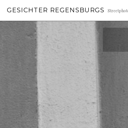
Springe
GESICHTER REGENSBURGS
zum
Streetpho
Inhalt