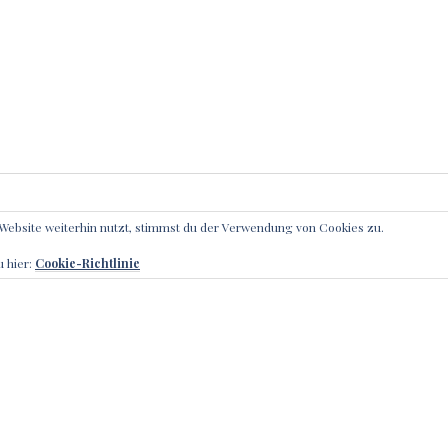
Website weiterhin nutzt, stimmst du der Verwendung von Cookies zu.
IBE EINEN KOMMENTAR
u hier:
Cookie-Richtlinie
l-Adresse wird nicht veröffentlicht.
Erforderliche Felder sin
r
*