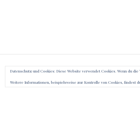
Datenschutz und Cookies: Diese Website verwendet Cookies. Wenn du die 
SCHRE
Weitere Informationen, beispielsweise zur Kontrolle von Cookies, findest d
Deine E-Mai
markiert
Kommenta