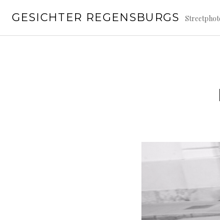
Springe
GESICHTER REGENSBURGS
zum
Streetpho
Inhalt