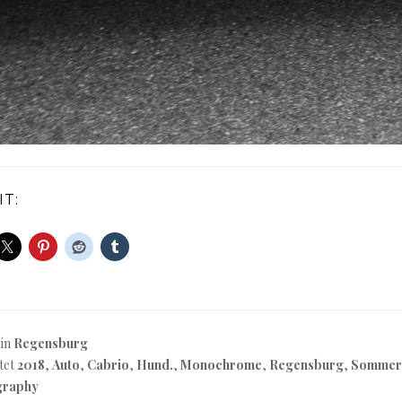
IT:
 in
Regensburg
tet
2018
,
Auto
,
Cabrio
,
Hund.
,
Monochrome
,
Regensburg
,
Sommer
graphy