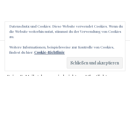
Datenschutz und Cookies: Diese Website verwendet Cookies. Wenn du
die Website weiterhin nutzt, stimmst du der Verwendung von Cookies
zu.
Weitere Informationen, beispielsweise zur Kontrolle von Cookies,
SCHREIBE EINEN
findest du hier:
Cookie-Richtlinie
KOMMENTAR
Deine E-Mail-Adresse wird nicht veröffentlicht.
Erforderliche Felder sind mit
*
markiert
Kommentar
*