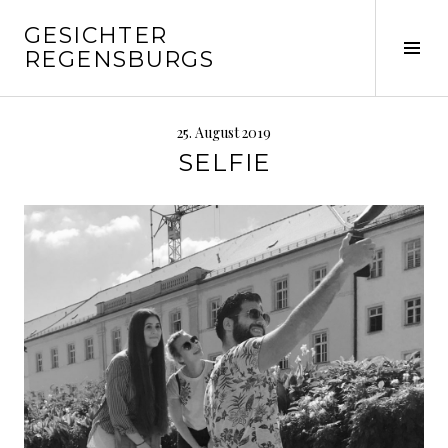
Springe
GESICHTER
zum
Seit
REGENSBURGS
Inhalt
ums
25. August 2019
SELFIE