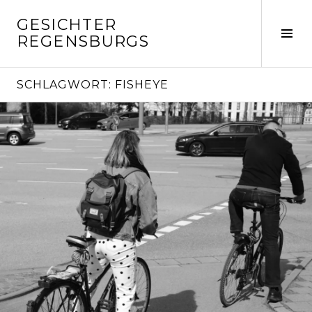
Springe
GESICHTER
zum
Seit
REGENSBURGS
Inhalt
ums
SCHLAGWORT:
FISHEYE