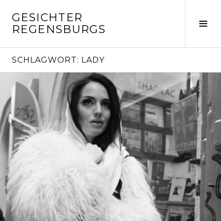
Springe
GESICHTER
zum
Seit
REGENSBURGS
Inhalt
ums
SCHLAGWORT:
LADY