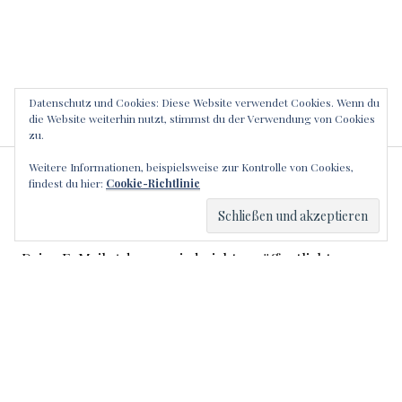
Datenschutz und Cookies: Diese Website verwendet Cookies. Wenn du
die Website weiterhin nutzt, stimmst du der Verwendung von Cookies
zu.
Weitere Informationen, beispielsweise zur Kontrolle von Cookies,
SCHREIBE EINEN
findest du hier:
Cookie-Richtlinie
KOMMENTAR
Deine E-Mail-Adresse wird nicht veröffentlicht.
Erforderliche Felder sind mit
*
markiert
Kommentar
*