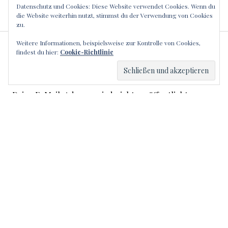
Datenschutz und Cookies: Diese Website verwendet Cookies. Wenn du
die Website weiterhin nutzt, stimmst du der Verwendung von Cookies
zu.
Weitere Informationen, beispielsweise zur Kontrolle von Cookies,
SCHREIBE EINEN
findest du hier:
Cookie-Richtlinie
KOMMENTAR
Deine E-Mail-Adresse wird nicht veröffentlicht.
Erforderliche Felder sind mit
*
markiert
Kommentar
*