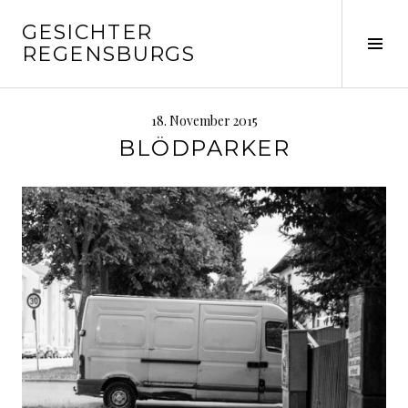
Springe
GESICHTER
zum
Seit
REGENSBURGS
Inhalt
ums
18. November 2015
BLÖDPARKER