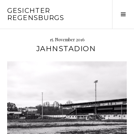
Springe
GESICHTER
zum
Seit
REGENSBURGS
Inhalt
ums
15. November 2016
JAHNSTADION