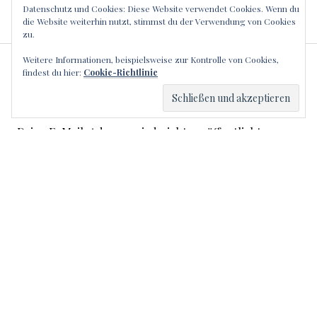
Datenschutz und Cookies: Diese Website verwendet Cookies. Wenn du
die Website weiterhin nutzt, stimmst du der Verwendung von Cookies
zu.
Weitere Informationen, beispielsweise zur Kontrolle von Cookies,
SCHREIBE EINEN
findest du hier:
Cookie-Richtlinie
KOMMENTAR
Deine E-Mail-Adresse wird nicht veröffentlicht.
Erforderliche Felder sind mit
*
markiert
Kommentar
*