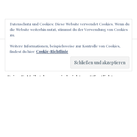
Datenschutz und Cookies: Diese Website verwendet Cookies. Wenn du
die Website weiterhin nutzt, stimmst du der Verwendung von Cookies
zu.
Weitere Informationen, beispielsweise zur Kontrolle von Cookies,
SCHREIBE EINEN
findest du hier:
Cookie-Richtlinie
KOMMENTAR
Deine E-Mail-Adresse wird nicht veröffentlicht.
Erforderliche Felder sind mit
*
markiert
Kommentar
*