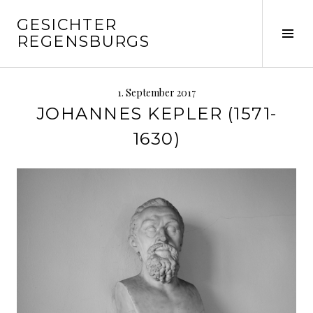
Springe
GESICHTER
zum
Seit
REGENSBURGS
Inhalt
ums
1. September 2017
JOHANNES KEPLER (1571-
1630)