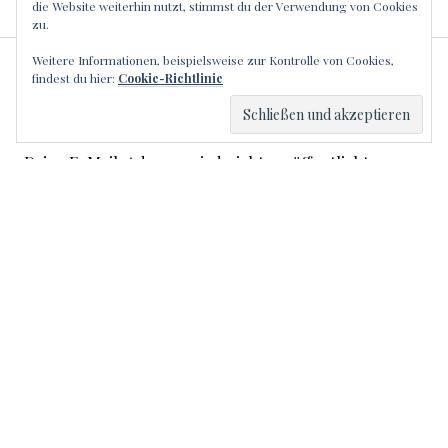
die Website weiterhin nutzt, stimmst du der Verwendung von Cookies
zu.
Weitere Informationen, beispielsweise zur Kontrolle von Cookies,
SCHREIBE EINEN
findest du hier:
Cookie-Richtlinie
KOMMENTAR
Deine E-Mail-Adresse wird nicht veröffentlicht.
Erforderliche Felder sind mit
*
markiert
Kommentar
*