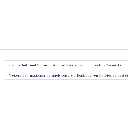
Datenschutz und Cookies: Diese Website verwendet Cookies. Wenn du die 
SCHRE
Weitere Informationen, beispielsweise zur Kontrolle von Cookies, findest d
Deine E-Mai
markiert
Kommenta