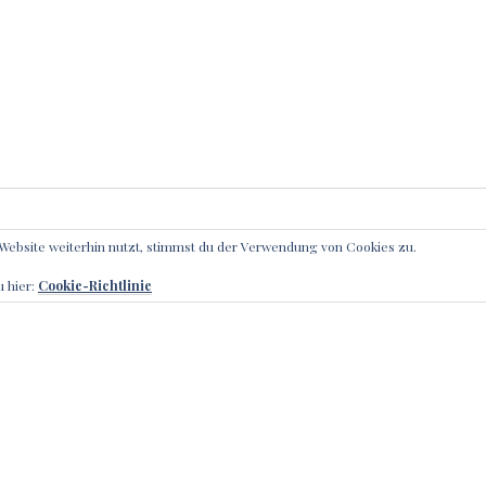
Website weiterhin nutzt, stimmst du der Verwendung von Cookies zu.
IBE EINEN KOMMENTAR
u hier:
Cookie-Richtlinie
l-Adresse wird nicht veröffentlicht.
Erforderliche Felder sin
r
*