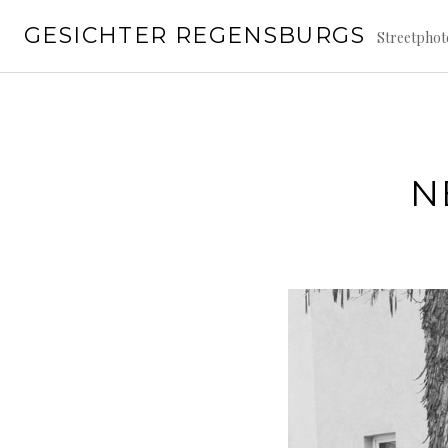
Springe
GESICHTER REGENSBURGS
zum
Streetpho
Inhalt
N