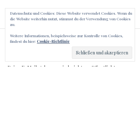
Datenschutz und Cookies: Diese Website verwendet Cookies. Wenn du
die Website weiterhin nutzt, stimmst du der Verwendung von Cookies
zu.
Weitere Informationen, beispielsweise zur Kontrolle von Cookies,
SCHREIBE EINEN
findest du hier:
Cookie-Richtlinie
KOMMENTAR
Deine E-Mail-Adresse wird nicht veröffentlicht.
Erforderliche Felder sind mit
*
markiert
Kommentar
*