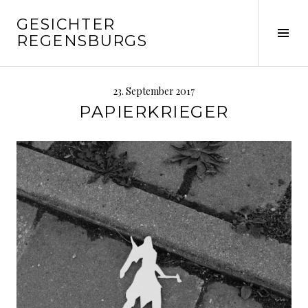
Springe
GESICHTER
zum
Seit
REGENSBURGS
Inhalt
ums
23. September 2017
PAPIERKRIEGER