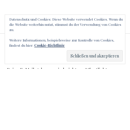
Datenschutz und Cookies: Diese Website verwendet Cookies. Wenn du
die Website weiterhin nutzt, stimmst du der Verwendung von Cookies
zu.
Weitere Informationen, beispielsweise zur Kontrolle von Cookies,
SCHREIBE EINEN
findest du hier:
Cookie-Richtlinie
KOMMENTAR
Deine E-Mail-Adresse wird nicht veröffentlicht.
Erforderliche Felder sind mit
*
markiert
Kommentar
*