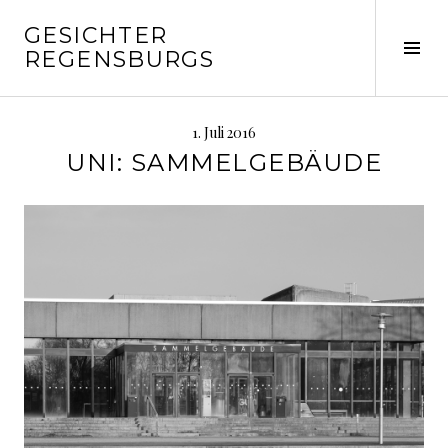
Springe
GESICHTER
zum
Seit
REGENSBURGS
Inhalt
ums
1. Juli 2016
UNI: SAMMELGEBÄUDE