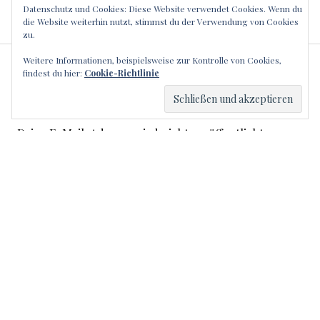
Datenschutz und Cookies: Diese Website verwendet Cookies. Wenn du
die Website weiterhin nutzt, stimmst du der Verwendung von Cookies
zu.
Weitere Informationen, beispielsweise zur Kontrolle von Cookies,
SCHREIBE EINEN
findest du hier:
Cookie-Richtlinie
KOMMENTAR
Deine E-Mail-Adresse wird nicht veröffentlicht.
Erforderliche Felder sind mit
*
markiert
Kommentar
*