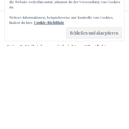
die Website weiterhin nutzt, stimmst du der Verwendung von Cookies
zu.
Weitere Informationen, beispielsweise zur Kontrolle von Cookies,
SCHREIBE EINEN
findest du hier:
Cookie-Richtlinie
KOMMENTAR
Deine E-Mail-Adresse wird nicht veröffentlicht.
Erforderliche Felder sind mit
*
markiert
Kommentar
*