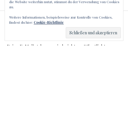
die Website weiterhin nutzt, stimmst du der Verwendung von Cookies
zu.
Weitere Informationen, beispielsweise zur Kontrolle von Cookies,
SCHREIBE EINEN
findest du hier:
Cookie-Richtlinie
KOMMENTAR
Deine E-Mail-Adresse wird nicht veröffentlicht.
Erforderliche Felder sind mit
*
markiert
Kommentar
*