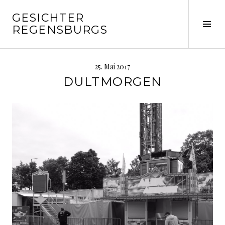
Springe
GESICHTER
zum
Seit
REGENSBURGS
Inhalt
ums
25. Mai 2017
DULTMORGEN