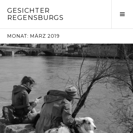
Springe
GESICHTER
zum
Seit
REGENSBURGS
Inhalt
ums
MONAT:
MÄRZ 2019