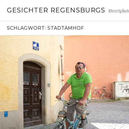
Springe
GESICHTER REGENSBURGS
zum
Streetpho
Inhalt
SCHLAGWORT:
STADTAMHOF