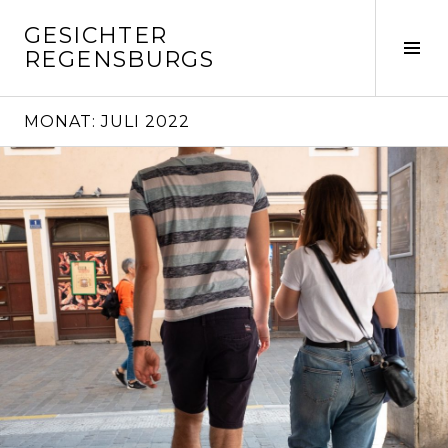
Springe
GESICHTER
zum
Seit
REGENSBURGS
Inhalt
ums
MONAT:
JULI 2022