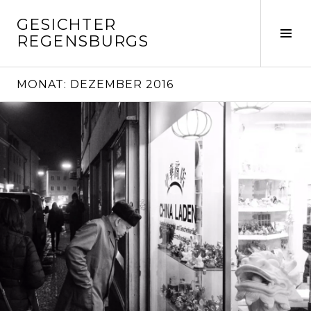
Springe
GESICHTER
zum
Seit
REGENSBURGS
Inhalt
ums
MONAT:
DEZEMBER 2016