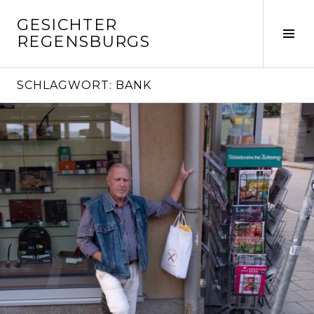
Springe
GESICHTER
zum
Seit
REGENSBURGS
Inhalt
ums
SCHLAGWORT:
BANK