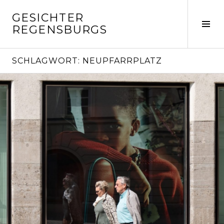
Springe
GESICHTER
zum
Seit
REGENSBURGS
Inhalt
ums
SCHLAGWORT:
NEUPFARRPLATZ