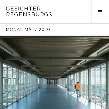
Springe
GESICHTER
zum
Seit
REGENSBURGS
Inhalt
ums
MONAT:
MÄRZ 2020