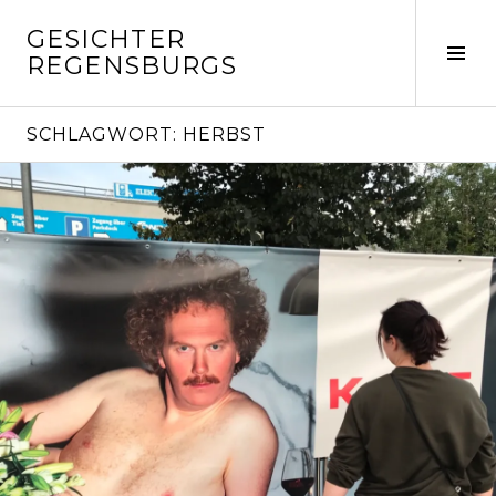
Springe
GESICHTER
zum
Seit
REGENSBURGS
Inhalt
ums
SCHLAGWORT:
HERBST