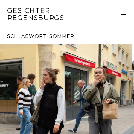
Springe
GESICHTER
zum
Seit
REGENSBURGS
Inhalt
ums
SCHLAGWORT:
SOMMER