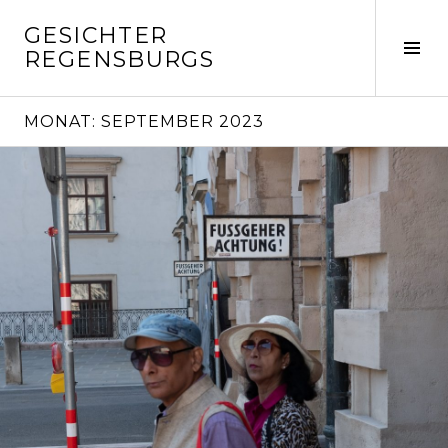
Springe
GESICHTER
zum
Seit
REGENSBURGS
Inhalt
ums
MONAT:
SEPTEMBER 2023