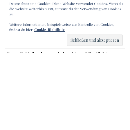
Datenschutz und Cookies: Diese Website verwendet Cookies. Wenn du
die Website weiterhin nutzt, stimmst du der Verwendung von Cookies
zu.
Weitere Informationen, beispielsweise zur Kontrolle von Cookies,
SCHREIBE EINEN
findest du hier:
Cookie-Richtlinie
KOMMENTAR
Deine E-Mail-Adresse wird nicht veröffentlicht.
Erforderliche Felder sind mit
*
markiert
Kommentar
*