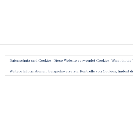
Datenschutz und Cookies: Diese Website verwendet Cookies. Wenn du die 
SCHRE
Weitere Informationen, beispielsweise zur Kontrolle von Cookies, findest d
Deine E-Mai
markiert
Kommenta