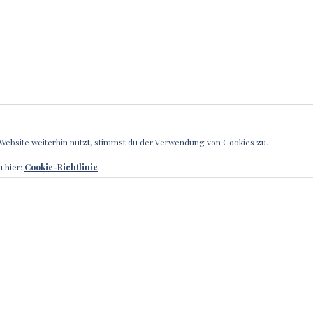
Website weiterhin nutzt, stimmst du der Verwendung von Cookies zu.
IBE EINEN KOMMENTAR
u hier:
Cookie-Richtlinie
l-Adresse wird nicht veröffentlicht.
Erforderliche Felder sin
r
*