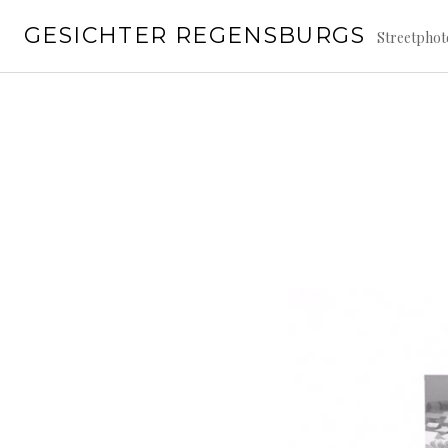
Springe
GESICHTER REGENSBURGS
zum
Streetpho
Inhalt