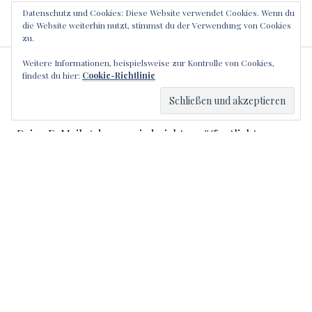
Datenschutz und Cookies: Diese Website verwendet Cookies. Wenn du
die Website weiterhin nutzt, stimmst du der Verwendung von Cookies
zu.
Weitere Informationen, beispielsweise zur Kontrolle von Cookies,
SCHREIBE EINEN
findest du hier:
Cookie-Richtlinie
KOMMENTAR
Deine E-Mail-Adresse wird nicht veröffentlicht.
Erforderliche Felder sind mit
*
markiert
Kommentar
*