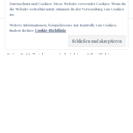
Datenschutz und Cookies: Diese Website verwendet Cookies. Wenn du
die Website weiterhin nutzt, stimmst du der Verwendung von Cookies
zu.
Weitere Informationen, beispielsweise zur Kontrolle von Cookies,
SCHREIBE EINEN
findest du hier:
Cookie-Richtlinie
KOMMENTAR
Deine E-Mail-Adresse wird nicht veröffentlicht.
Erforderliche Felder sind mit
*
markiert
Kommentar
*