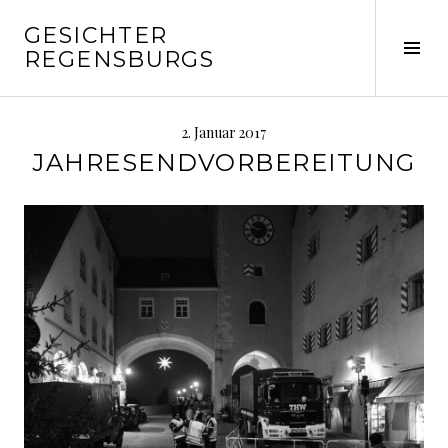
Springe
GESICHTER
zum
Seit
REGENSBURGS
Inhalt
ums
2. Januar 2017
JAHRESENDVORBEREITUNG