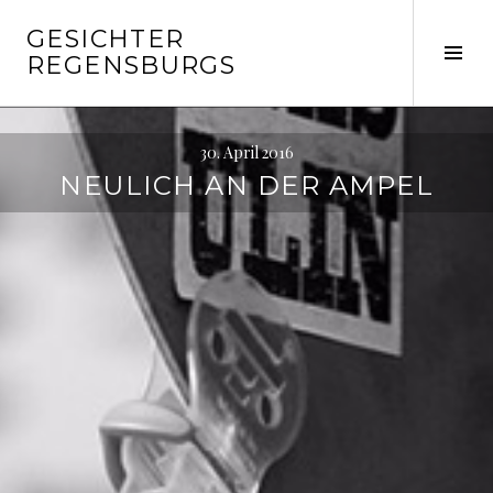
Springe
GESICHTER
zum
Seit
REGENSBURGS
Inhalt
ums
30. April 2016
NEULICH AN DER AMPEL