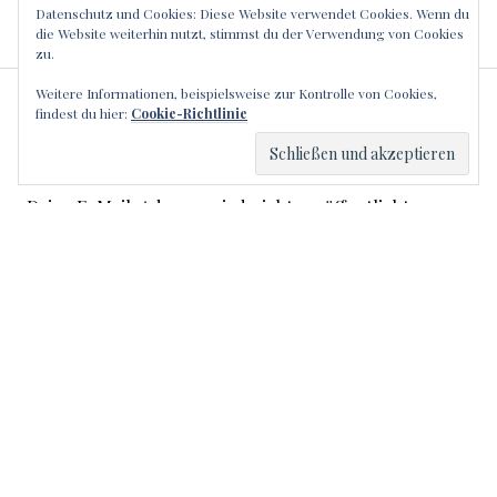
Datenschutz und Cookies: Diese Website verwendet Cookies. Wenn du
die Website weiterhin nutzt, stimmst du der Verwendung von Cookies
zu.
Weitere Informationen, beispielsweise zur Kontrolle von Cookies,
SCHREIBE EINEN
findest du hier:
Cookie-Richtlinie
KOMMENTAR
Deine E-Mail-Adresse wird nicht veröffentlicht.
Erforderliche Felder sind mit
*
markiert
Kommentar
*