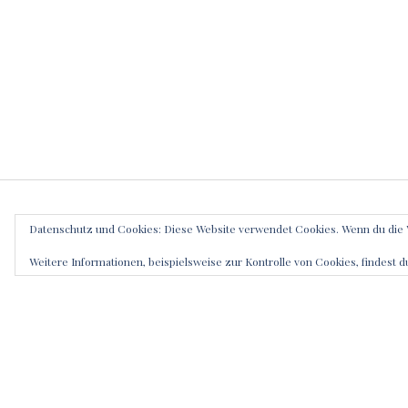
Datenschutz und Cookies: Diese Website verwendet Cookies. Wenn du die 
SCHRE
Weitere Informationen, beispielsweise zur Kontrolle von Cookies, findest d
Deine E-Mai
markiert
Kommenta