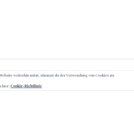
Website weiterhin nutzt, stimmst du der Verwendung von Cookies zu.
IBE EINEN KOMMENTAR
u hier:
Cookie-Richtlinie
l-Adresse wird nicht veröffentlicht.
Erforderliche Felder sin
r
*