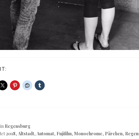
IT:
 in
Regensburg
tet
2018
,
Altstadt
,
Automat
,
Fujifilm
,
Monochrome
,
Pärchen
,
Regen