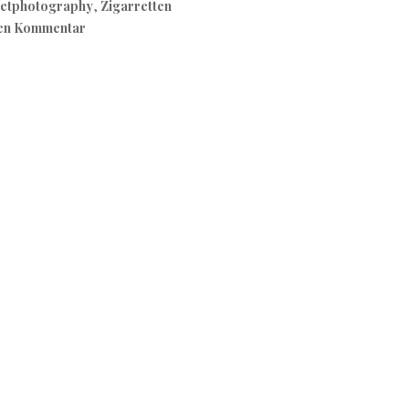
eetphotography
,
Zigarretten
nen Kommentar