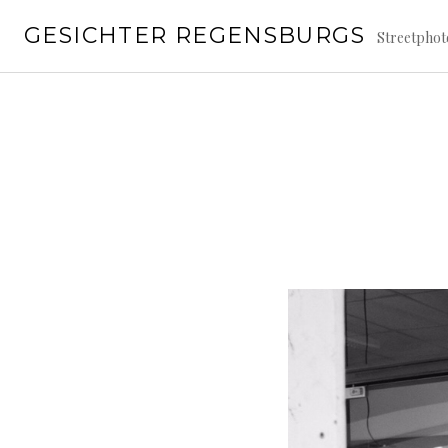
Springe
GESICHTER REGENSBURGS
zum
Streetpho
Inhalt