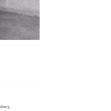
sburg
,