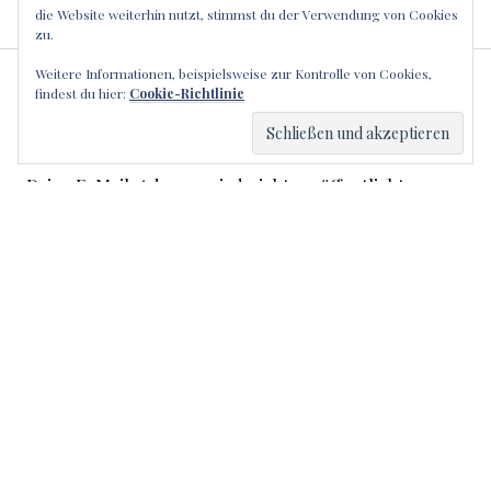
die Website weiterhin nutzt, stimmst du der Verwendung von Cookies
zu.
Weitere Informationen, beispielsweise zur Kontrolle von Cookies,
SCHREIBE EINEN
findest du hier:
Cookie-Richtlinie
KOMMENTAR
Deine E-Mail-Adresse wird nicht veröffentlicht.
Erforderliche Felder sind mit
*
markiert
Kommentar
*