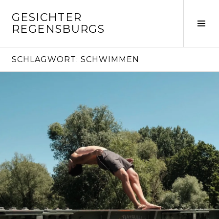
Springe
GESICHTER
zum
Seit
REGENSBURGS
Inhalt
ums
SCHLAGWORT:
SCHWIMMEN