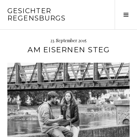
Springe
GESICHTER
zum
Seit
REGENSBURGS
Inhalt
ums
23. September 2015
AM EISERNEN STEG