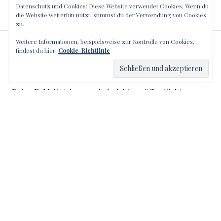
Datenschutz und Cookies: Diese Website verwendet Cookies. Wenn du
die Website weiterhin nutzt, stimmst du der Verwendung von Cookies
zu.
Weitere Informationen, beispielsweise zur Kontrolle von Cookies,
SCHREIBE EINEN
findest du hier:
Cookie-Richtlinie
KOMMENTAR
Deine E-Mail-Adresse wird nicht veröffentlicht.
Erforderliche Felder sind mit
*
markiert
Kommentar
*