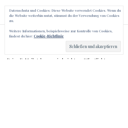
Datenschutz und Cookies: Diese Website verwendet Cookies. Wenn du
die Website weiterhin nutzt, stimmst du der Verwendung von Cookies
zu.
Weitere Informationen, beispielsweise zur Kontrolle von Cookies,
SCHREIBE EINEN
findest du hier:
Cookie-Richtlinie
KOMMENTAR
Deine E-Mail-Adresse wird nicht veröffentlicht.
Erforderliche Felder sind mit
*
markiert
Kommentar
*